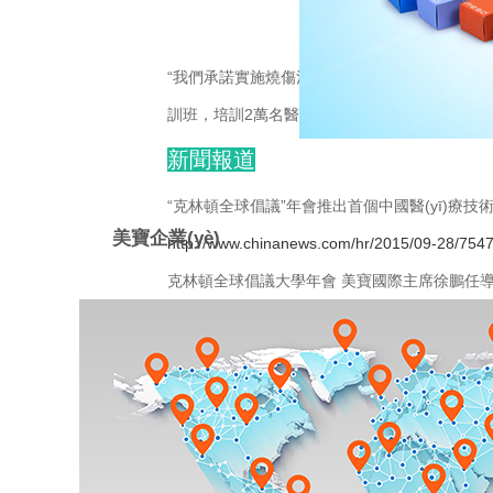
“我們承諾實施燒傷濕潤暴露療法培訓項目，將該技術
訓班，培訓2萬名醫(yī)生，將徐榮祥大夫
新聞報道
“克林頓全球倡議”年會推出首個中國醫(yī)療技
美寶企業(yè)
http://www.chinanews.com/hr/2015/09-28/754
克林頓全球倡議大學年會 美寶國際主席徐鵬任
http://www.chinanews.com/hr/2016/04-04/782
克林頓全球MEBT計劃啟動的中國意義
http://health.qq.com/a/20160107/051075.htm