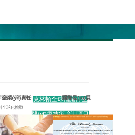
集全球各界領軍人物
企業(yè)責任
國際發(fā)展
克林頓全球倡議再生
系列全球化挑戰
醫(yī)療技術培訓項目
在克林頓年會上，發
全年執(zhí)行數(shù)