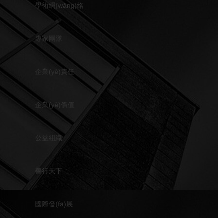
學術網(wǎng)絡
專家團隊
企業(yè)責任
企業(yè)價值
公益組織
善行天下
國際發(fā)展