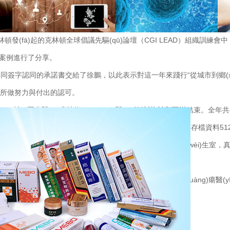
療技術（MEBT）醫(yī)師培訓”計劃，在全球范圍內(nèi)推廣再生醫(yī)
：燒傷濕潤暴露療法（MEBT）醫(yī)師培訓”計劃首期培訓班在北京宣武中醫(yī)
發(fā)起的克林頓全球倡議先驅(qū)論壇（CGI LEAD）組織訓練會中
案例進行了分享。
他們共同簽字認同的承諾書交給了徐鵬，以此表示對這一年來踐行“從城市到鄉(xi
所做努力與付出的認可。
ng)村：再生醫(yī)療技術（MEBT）醫(yī)師培訓”計劃圓滿結束。全年
，涉及醫(yī)院497家，覆蓋全國28個省市、自治區(qū)，存檔資
(yī)院、地市級醫(yī)院、縣級醫(yī)院，甚至村衛(wèi)生室，
燒傷創(chuàng)瘍再生技術的前進并帶動了燒傷創(chuàng)瘍醫(y
承諾書