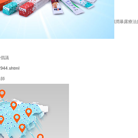
推廣到全國各個省份，為醫(yī)生、護士以及學者提供濕潤暴露療法的培訓
的濕潤暴露療法以及其救死扶傷的精神傳承。”
術倡議
7944.shtml
導師
2557.shtml