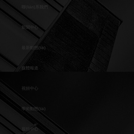
聯(lián)系我們
新聞中心
最新動態(tài)
媒體報道
視頻中心
學術動態(tài)
視頻中心